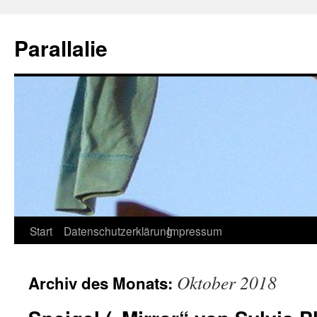
Zum
Inhalt
Parallalie
springen
Start
Datenschutzerklärung
Impressum
Oktober 2018
Archiv des Monats: