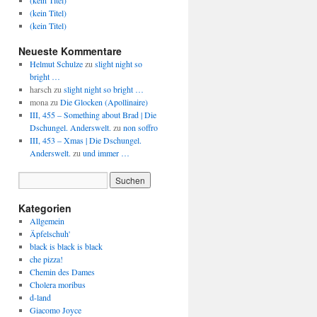
(kein Titel)
(kein Titel)
(kein Titel)
Neueste Kommentare
Helmut Schulze
zu
slight night so
bright …
harsch
zu
slight night so bright …
mona
zu
Die Glocken (Apollinaire)
III, 455 – Something about Brad | Die
Dschungel. Anderswelt.
zu
non soffro
III, 453 – Xmas | Die Dschungel.
Anderswelt.
zu
und immer …
Kategorien
Allgemein
Äpfelschuh'
black is black is black
che pizza!
Chemin des Dames
Cholera moribus
d-land
Giacomo Joyce