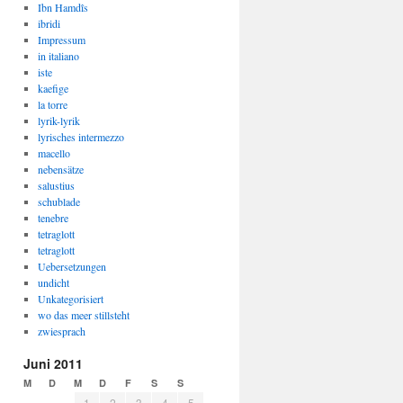
Ibn Hamdîs
ibridi
Impressum
in italiano
iste
kaefige
la torre
lyrik-lyrik
lyrisches intermezzo
macello
nebensätze
salustius
schublade
tenebre
tetraglott
tetraglott
Uebersetzungen
undicht
Unkategorisiert
wo das meer stillsteht
zwiesprach
Juni 2011
M
D
M
D
F
S
S
1
2
3
4
5