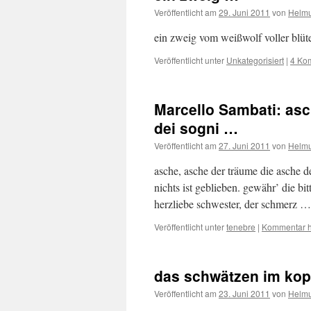
Veröffentlicht am
29. Juni 2011
von
Helmu
ein zweig vom weißwolf voller blü
Veröffentlicht unter
Unkategorisiert
|
4 Ko
Marcello Sambati: asc
dei sogni …
Veröffentlicht am
27. Juni 2011
von
Helmu
asche, asche der träume die asche de
nichts ist geblieben. gewähr’ die bit
herzliebe schwester, der schmerz 
Veröffentlicht unter
tenebre
|
Kommentar h
das schwätzen im ko
Veröffentlicht am
23. Juni 2011
von
Helmu