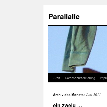
Zum
Inhalt
Parallalie
springen
Start
Datenschutzerklärung
Impr
Juni 2011
Archiv des Monats:
ein zweig …