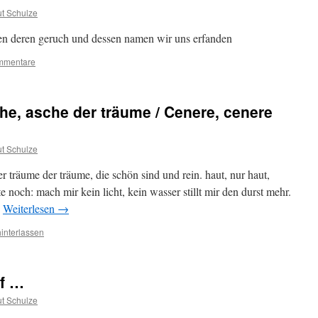
t Schulze
ten deren geruch und dessen namen wir uns erfanden
mmentare
he, asche der träume / Cenere, cenere
t Schulze
r träume der träume, die schön sind und rein. haut, nur haut,
te noch: mach mir kein licht, kein wasser stillt mir den durst mehr.
…
Weiterlesen
→
interlassen
pf …
t Schulze