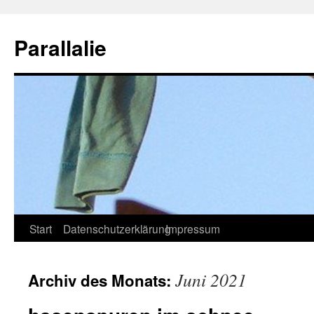
Zum
Inhalt
Parallalie
springen
Start
Datenschutzerklärung
Impressum
Juni 2021
Archiv des Monats: