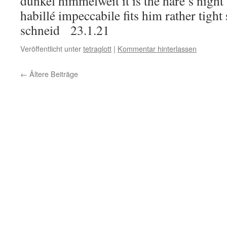
dunkel himmelweit it is the hare’s night
habillé impeccabile fits him rather tight 
schneid 23.1.21
Veröffentlicht unter
tetraglott
|
Kommentar hinterlassen
←
Ältere Beiträge