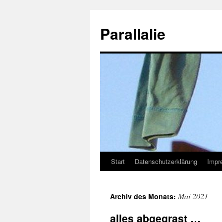
Zum
Inhalt
Parallalie
springen
Start
Datenschutzerklärung
Impr
Mai 2021
Archiv des Monats:
alles abgegrast …