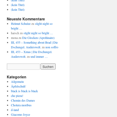
(kein Titel)
(kein Titel)
(kein Titel)
Neueste Kommentare
Helmut Schulze
zu
slight night so
bright …
harsch
zu
slight night so bright …
mona
zu
Die Glocken (Apollinaire)
III, 455 – Something about Brad | Die
Dschungel. Anderswelt.
zu
non soffro
III, 453 – Xmas | Die Dschungel.
Anderswelt.
zu
und immer …
Kategorien
Allgemein
Äpfelschuh'
black is black is black
che pizza!
Chemin des Dames
Cholera moribus
d-land
Giacomo Joyce