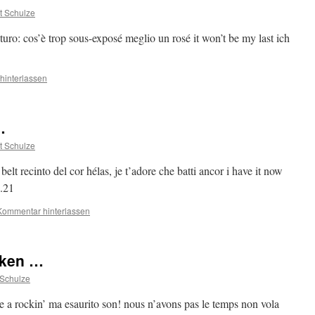
t Schulze
futuro: cos’è trop sous-exposé meglio un rosé it won’t be my last ich
hinterlassen
…
t Schulze
belt recinto del cor hélas, je t’adore che batti ancor i have it now
1.21
Kommentar hinterlassen
cken …
Schulze
re a rockin’ ma esaurito son! nous n’avons pas le temps non vola