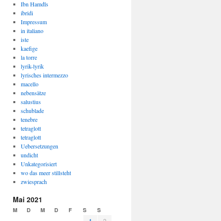
Ibn Hamdîs
ibridi
Impressum
in italiano
iste
kaefige
la torre
lyrik-lyrik
lyrisches intermezzo
macello
nebensätze
salustius
schublade
tenebre
tetraglott
tetraglott
Uebersetzungen
undicht
Unkategorisiert
wo das meer stillsteht
zwiesprach
Mai 2021
M
D
M
D
F
S
S
1
2