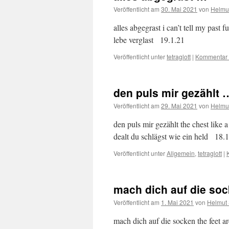
Veröffentlicht am
30. Mai 2021
von
Helmu
alles abgegrast i can’t tell my past 
lebe verglast 19.1.21
Veröffentlicht unter
tetraglott
|
Kommentar 
den puls mir gezählt 
Veröffentlicht am
29. Mai 2021
von
Helmu
den puls mir gezählt the chest like a 
dealt du schlägst wie ein held 18.
Veröffentlicht unter
Allgemein
,
tetraglott
|
mach dich auf die so
Veröffentlicht am
1. Mai 2021
von
Helmut 
mach dich auf die socken the feet a