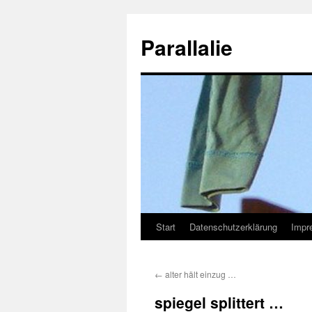
Zum
Inhalt
Parallalie
springen
Start
Datenschutzerklärung
Impr
←
alter hält einzug …
spiegel splittert …