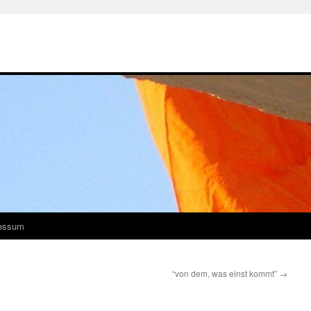
essum
“von dem, was einst kommt”
→