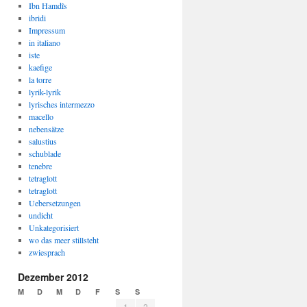
Ibn Hamdîs
ibridi
Impressum
in italiano
iste
kaefige
la torre
lyrik-lyrik
lyrisches intermezzo
macello
nebensätze
salustius
schublade
tenebre
tetraglott
tetraglott
Uebersetzungen
undicht
Unkategorisiert
wo das meer stillsteht
zwiesprach
Dezember 2012
M
D
M
D
F
S
S
1
2