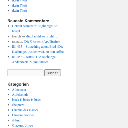
(kein Titel)
(kein Titel)
(kein Titel)
Neueste Kommentare
Helmut Schulze
zu
slight night so
bright …
harsch
zu
slight night so bright …
mona
zu
Die Glocken (Apollinaire)
III, 455 – Something about Brad | Die
Dschungel. Anderswelt.
zu
non soffro
III, 453 – Xmas | Die Dschungel.
Anderswelt.
zu
und immer …
Kategorien
Allgemein
Äpfelschuh'
black is black is black
che pizza!
Chemin des Dames
Cholera moribus
d-land
Giacomo Joyce