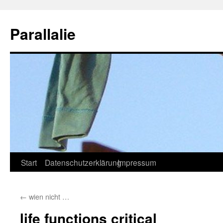
Zum
Inhalt
Parallalie
springen
Start
Datenschutzerklärung
Impressum
←
wien nicht …
life functions critical