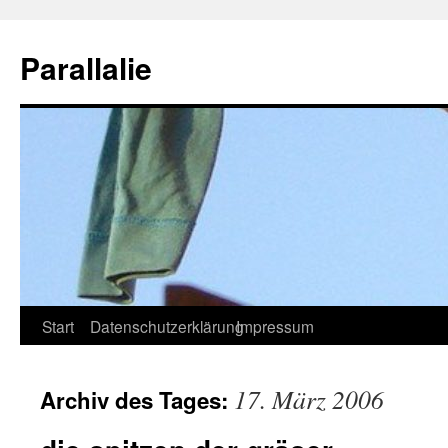
Zum
Inhalt
Parallalie
springen
Start
Datenschutzerklärung
Impressum
17. März 2006
Archiv des Tages: