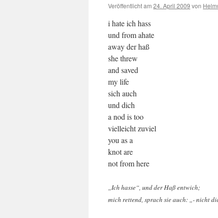
Veröffentlicht am
24. April 2009
von
Helmu
i hate ich hass
und from ahate
away der haß
she threw
and saved
my life
sich auch
und dich
a nod is too
vielleicht zuviel
you as a
knot are
not from here
„Ich hasse“, und der Haß entwich;
mich rettend, sprach sie auch: „- nicht di