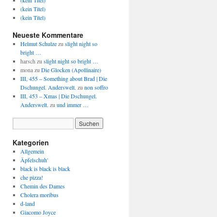
(kein Titel)
(kein Titel)
(kein Titel)
Neueste Kommentare
Helmut Schulze
zu
slight night so
bright …
harsch
zu
slight night so bright …
mona
zu
Die Glocken (Apollinaire)
III, 455 – Something about Brad | Die
Dschungel. Anderswelt.
zu
non soffro
III, 453 – Xmas | Die Dschungel.
Anderswelt.
zu
und immer …
Kategorien
Allgemein
Äpfelschuh'
black is black is black
che pizza!
Chemin des Dames
Cholera moribus
d-land
Giacomo Joyce