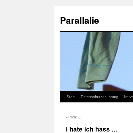
Zum
Inhalt
Parallalie
springen
Start
Datenschutzerklärung
Impr
←
tich’ …
i hate ich hass …