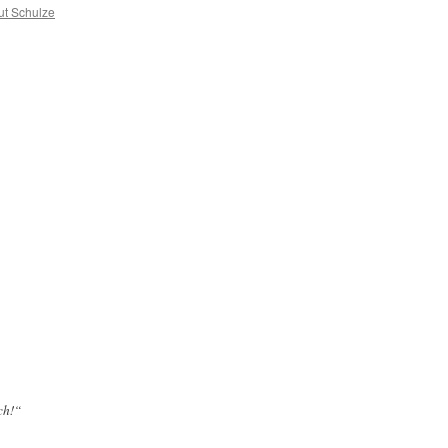
t Schulze
ch!“