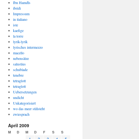
Ibn Hamdîs
ibridi
Impressum
in italiano
iste
kaefige
la torre
lyrik-lyrik
lyrisches intermezzo
macello
nebensätze
salustius
schublade
tenebre
tetraglott
tetraglott
Uebersetzungen
undicht
Unkategorisiert
wo das meer stillsteht
zwiesprach
April 2009
M
D
M
D
F
S
S
1
2
3
4
5