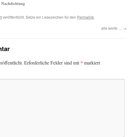
s’ Nachdichtung
rt
veröffentlicht. Setze ein Lesezeichen für den
Permalink
.
alle worte …
→
tar
*
öffentlicht.
Erforderliche Felder sind mit
markiert