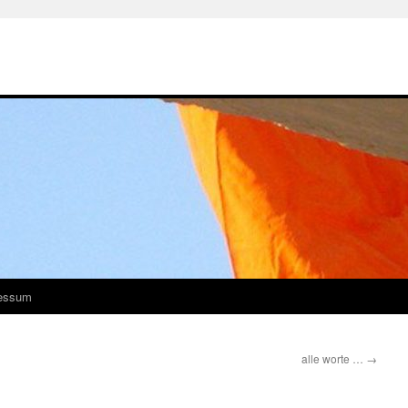
essum
alle worte …
→