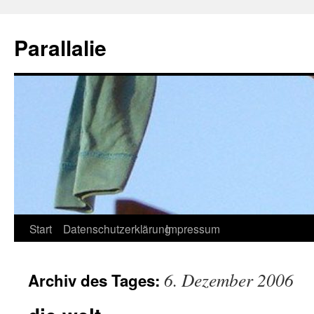
Zum
Inhalt
Parallalie
springen
Start
Datenschutzerklärung
Impressum
6. Dezember 2006
Archiv des Tages: